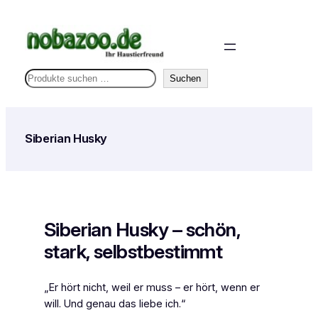
Zum
Inhalt
springen
S
Suchen
u
c
h
Siberian Husky
e
n
Siberian Husky – schön,
stark, selbstbestimmt
„Er hört nicht, weil er muss – er hört, wenn er
will. Und genau das liebe ich.“