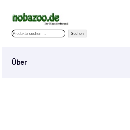
Zum
Inhalt
springen
S
Suchen
u
c
h
Über
e
n