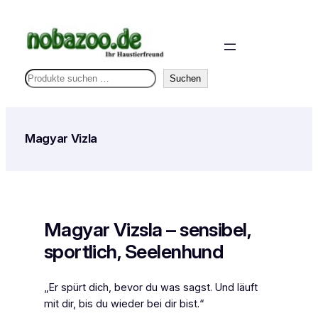
Zum
Inhalt
springen
S
Suchen
u
c
h
Magyar Vizla
e
n
Magyar Vizsla – sensibel,
sportlich, Seelenhund
„Er spürt dich, bevor du was sagst. Und läuft
mit dir, bis du wieder bei dir bist.“