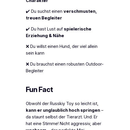
Charakter
✔️ Du suchst einen
verschmusten,
treuen Begleiter
✔️ Du hast Lust auf
spielerische
Erziehung & Nähe
❌ Du willst einen Hund, der viel allein
sein kann
❌ Du brauchst einen robusten Outdoor-
Begleiter
Fun Fact
Obwohl der Russkiy Toy so leicht ist,
kann er unglaublich hoch springen
–
da staunt selbst der Tierarzt. Und: Er
hat eine Stimme! Nicht aggressiv, aber