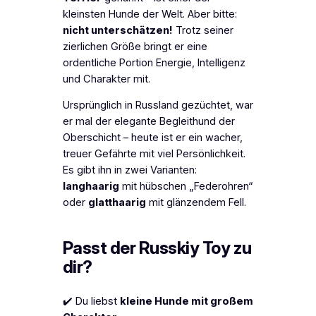
kleinsten Hunde der Welt. Aber bitte:
nicht unterschätzen!
Trotz seiner
zierlichen Größe bringt er eine
ordentliche Portion Energie, Intelligenz
und Charakter mit.
Ursprünglich in Russland gezüchtet, war
er mal der elegante Begleithund der
Oberschicht – heute ist er ein wacher,
treuer Gefährte mit viel Persönlichkeit.
Es gibt ihn in zwei Varianten:
langhaarig
mit hübschen „Federohren“
oder
glatthaarig
mit glänzendem Fell.
Passt der Russkiy Toy zu
dir?
✔️ Du liebst
kleine Hunde mit großem