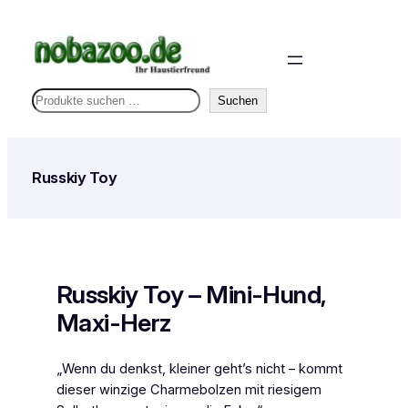
Zum
Inhalt
springen
S
Suchen
u
c
h
Russkiy Toy
e
n
Russkiy Toy – Mini-Hund,
Maxi-Herz
„Wenn du denkst, kleiner geht’s nicht – kommt
dieser winzige Charmebolzen mit riesigem