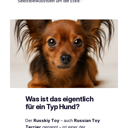
Selbstbewusstsein um die Ecke.“
Was ist das eigentlich
für ein Typ Hund?
Der
Russkiy Toy
– auch
Russian Toy
Terrier
genannt – ist einer der