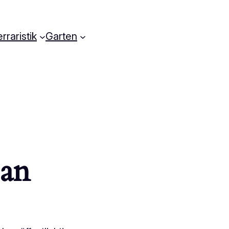
rraristik
Garten
 an