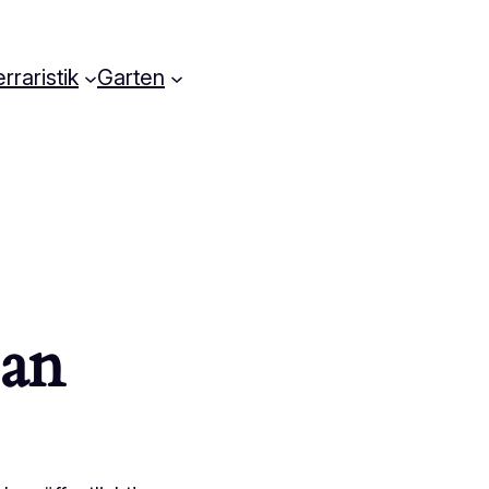
rraristik
Garten
 an