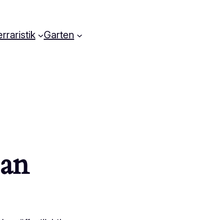
rraristik
Garten
 an