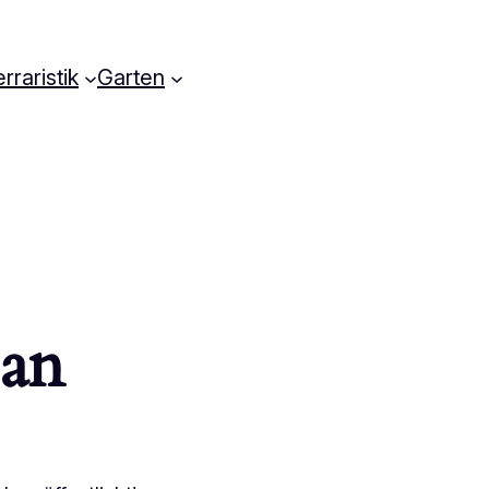
rraristik
Garten
 an