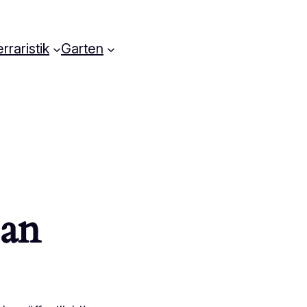
rraristik
Garten
 an