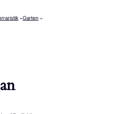
rraristik
Garten
 an