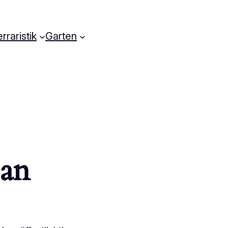
rraristik
Garten
 an