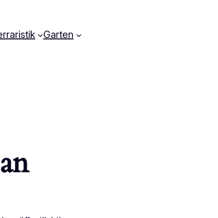
rraristik
Garten
 an