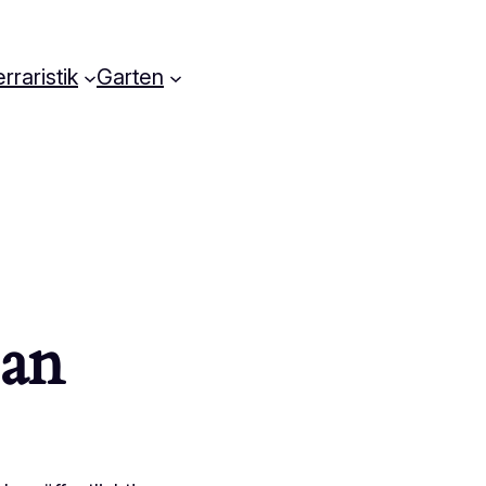
rraristik
Garten
 an