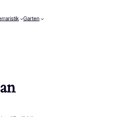
rraristik
Garten
 an