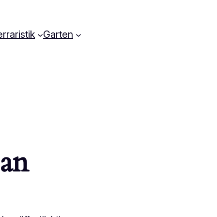
rraristik
Garten
 an