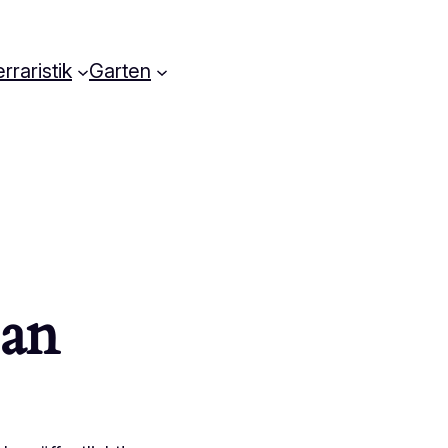
rraristik
Garten
 an