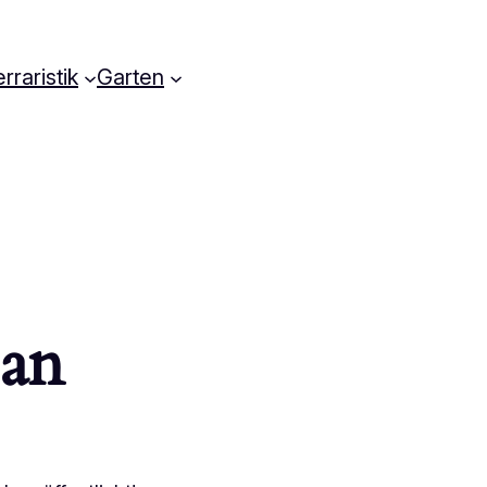
rraristik
Garten
 an