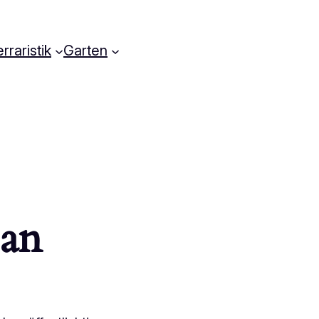
rraristik
Garten
 an