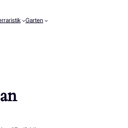
rraristik
Garten
 an