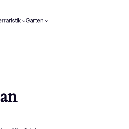
rraristik
Garten
 an