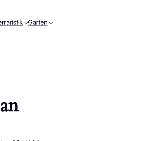
rraristik
Garten
 an