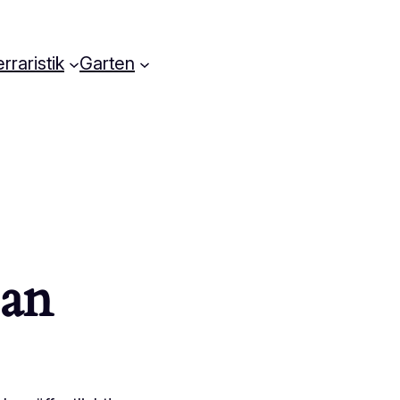
rraristik
Garten
 an