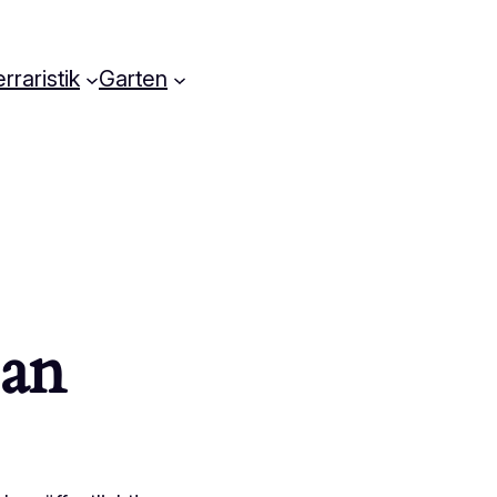
rraristik
Garten
 an