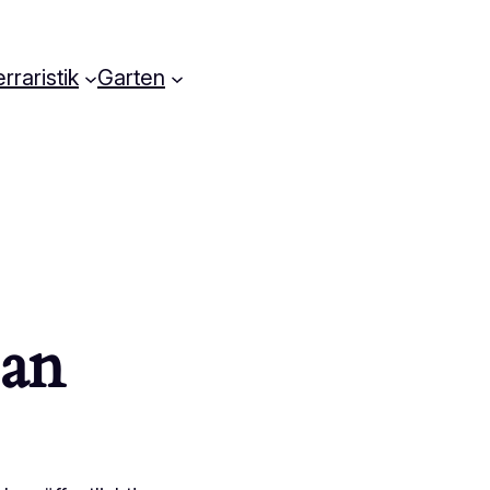
rraristik
Garten
 an