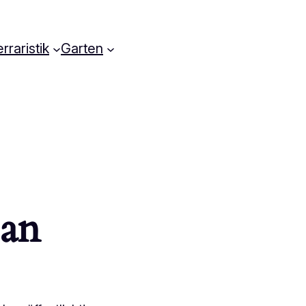
rraristik
Garten
 an