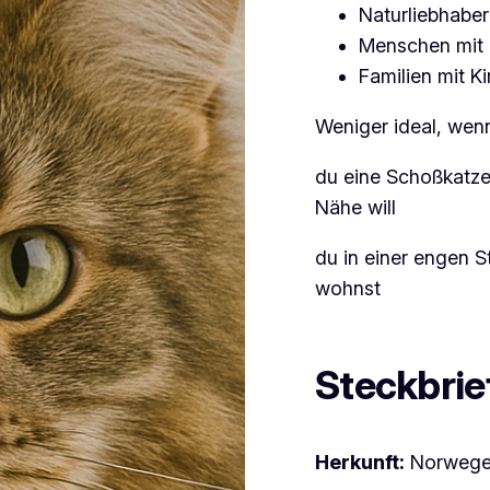
Naturliebhaber
Menschen mit 
Familien mit K
Weniger ideal, wen
du eine Schoßkatze
Nähe will
du in einer engen 
wohnst
Steckbrie
Herkunft:
Norwegen 