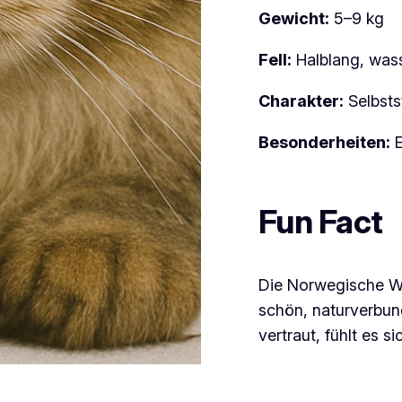
Gewicht:
5–9 kg
Fell:
Halblang, wass
Charakter:
Selbstst
Besonderheiten:
E
Fun Fact
Die Norwegische Wal
schön, naturverbun
vertraut, fühlt es s